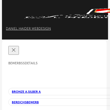
DANIEL HAIDER WEBDESIGN
BEWERBSSDETAILS
BRONZE A
,
SILBER A
BEREICHSBEWERB